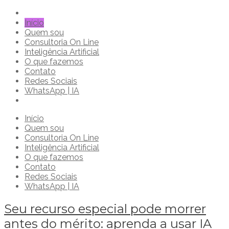
Pular
para
Início
o
Quem sou
conteúdo
Consultoria On Line
Inteligência Artificial
O que fazemos
Contato
Redes Sociais
WhatsApp | IA
Início
Quem sou
Consultoria On Line
Inteligência Artificial
O que fazemos
Contato
Redes Sociais
WhatsApp | IA
Seu recurso especial pode morrer
antes do mérito: aprenda a usar IA